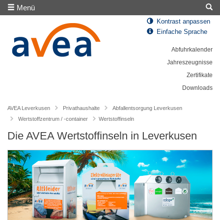
Menü
Kontrast anpassen
Einfache Sprache
Abfuhrkalender
Jahreszeugnisse
Zertifikate
Downloads
AVEA Leverkusen
Privathaushalte
Abfallentsorgung Leverkusen
Wertstoffzentrum / -container
Wertstoffinseln
Die AVEA Wertstoffinseln in Leverkusen