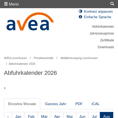
Menü
Kontrast anpassen
Einfache Sprache
Abfuhrkalender
Jahreszeugnisse
Zertifikate
Downloads
AVEA Leverkusen
Privathaushalte
Abfallentsorgung Leverkusen
Abfuhrkalender 2026
Abfuhrkalender 2026
›
Einzelne Monate
Ganzes Jahr
PDF
iCAL
‹
Jan
Feb
Mär
Apr
Mai
Jun
Jul
Aug