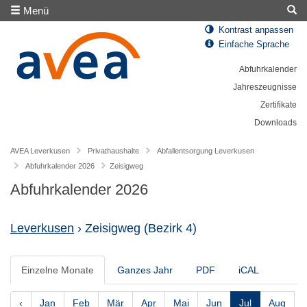
Menü
Kontrast anpassen
Einfache Sprache
Abfuhrkalender
Jahreszeugnisse
Zertifikate
Downloads
AVEA Leverkusen
Privathaushalte
Abfallentsorgung Leverkusen
Abfuhrkalender 2026
Zeisigweg
Abfuhrkalender 2026
Leverkusen
› Zeisigweg
(Bezirk 4)
Einzelne Monate
Ganzes Jahr
PDF
iCAL
‹
Jan
Feb
Mär
Apr
Mai
Jun
Jul
Aug