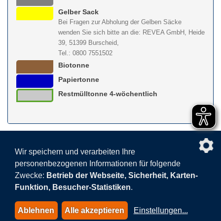
Gelber Sack
Bei Fragen zur Abholung der Gelben Säcke
wenden Sie sich bitte an die: REVEA GmbH, Heide
39, 51399 Burscheid,
Tel.: 0800 7551502
Biotonne
Papiertonne
Restmülltonne 4-wöchentlich
nach obe
Wir speichern und verarbeiten Ihre
personenbezogenen Informationen für folgende
Facebook
AGB
BEHG
Kontakt
Datenschutz
Zwecke:
Betrieb der Webseite, Sicherheit, Karten-
Barrierefreiheitserklärung
Sitemap
Impressum
Funktion, Besucher-Statistiken
.
Datenschutzeinstellungen
Ablehnen
Alle akzeptieren
Einstellungen
...
© 2015-2026 AVEA GmbH & Co. KG