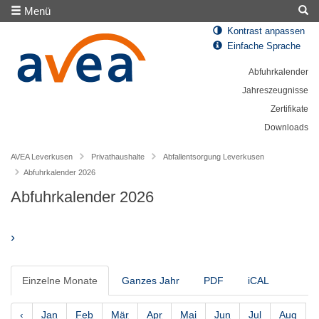
Menü
Kontrast anpassen
Einfache Sprache
Abfuhrkalender
Jahreszeugnisse
Zertifikate
Downloads
AVEA Leverkusen
Privathaushalte
Abfallentsorgung Leverkusen
Abfuhrkalender 2026
Abfuhrkalender 2026
›
Einzelne Monate
Ganzes Jahr
PDF
iCAL
‹
Jan
Feb
Mär
Apr
Mai
Jun
Jul
Aug