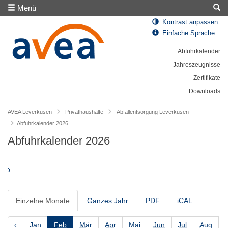
Menü
Kontrast anpassen
Einfache Sprache
Abfuhrkalender
Jahreszeugnisse
Zertifikate
Downloads
AVEA Leverkusen
Privathaushalte
Abfallentsorgung Leverkusen
Abfuhrkalender 2026
Abfuhrkalender 2026
›
Einzelne Monate
Ganzes Jahr
PDF
iCAL
‹
Jan
Feb
Mär
Apr
Mai
Jun
Jul
Aug