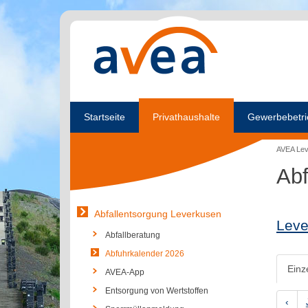
Startseite
Privathaushalte
Gewerbebetri
AVEA Le
Abf
Abfallentsorgung Leverkusen
Leve
Abfallberatung
Abfuhrkalender 2026
Einz
AVEA-App
Entsorgung von Wertstoffen
‹