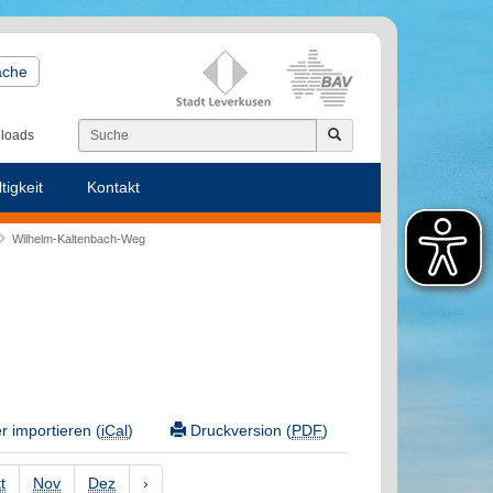
ache
loads
tigkeit
Kontakt
Wilhelm-Kaltenbach-Weg
 importieren (
iCal
)
Druckversion (
PDF
)
t
Nov
Dez
›