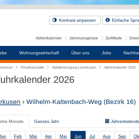
Kontrast anpassen
Einfache Spr
Abfuhrkalender
Jahreszeugnisse
Zertifikate
Down
ebe
Wohnungswirtschaft
Über uns
Jobs
Nachhal
verkusen
Privathaushalte
Abfallentsorgung Leverkusen
Abfuhrkalender 2026
uhrkalender 2026
rkusen
› Wilhelm-Kaltenbach-Weg
(Bezirk 16)
elne Monate
Ganzes Jahr
Jahreskalender
Jan
Feb
Mär
Apr
Mai
Jun
Jul
Aug
Sep
Ok