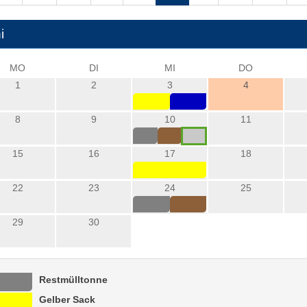
i
MO
DI
MI
DO
1
2
3
4
8
9
10
11
15
16
17
18
22
23
24
25
29
30
Restmülltonne
Gelber Sack