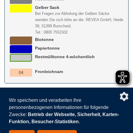
Gelber Sack
Bei Fragen zur Abholung der Gelben Säcke
wenden Sie sich bitte an die: REVEA GmbH, Heide
39, 51399 Burscheid,
Tel.: 0800 7551502
Biotonne
Papiertonne
Restmülltonne 4-wöchentlich
Fronleichnam
04
nach obe
Wir speichern und verarbeiten Ihre
personenbezogenen Informationen für folgende
Facebook
AGB
BEHG
Kontakt
Datenschutz
Zwecke:
Betrieb der Webseite, Sicherheit, Karten-
Barrierefreiheitserklärung
Sitemap
Impressum
Funktion, Besucher-Statistiken
.
Datenschutzeinstellungen