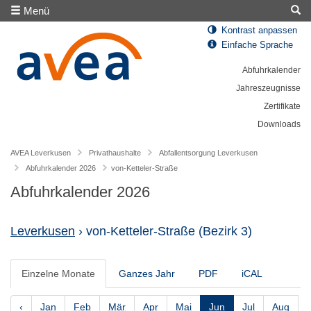
Menü
Kontrast anpassen
Einfache Sprache
Abfuhrkalender
Jahreszeugnisse
Zertifikate
Downloads
AVEA Leverkusen
Privathaushalte
Abfallentsorgung Leverkusen
Abfuhrkalender 2026
von-Ketteler-Straße
Abfuhrkalender 2026
Leverkusen
› von-Ketteler-Straße
(Bezirk 3)
Einzelne Monate
Ganzes Jahr
PDF
iCAL
‹
Jan
Feb
Mär
Apr
Mai
Jun
Jul
Aug