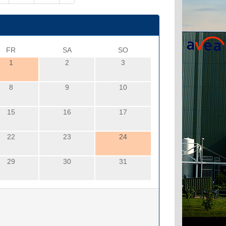
FR
SA
SO
1
2
3
8
9
10
15
16
17
22
23
24
29
30
31