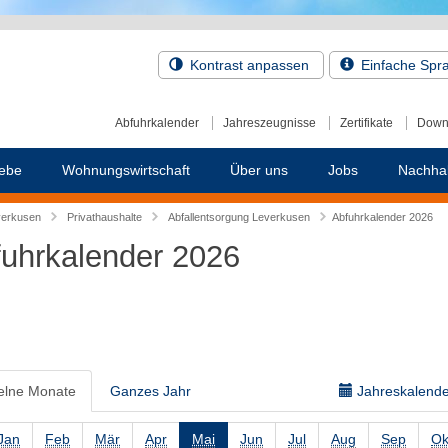
Kontrast anpassen
Einfache Spr
Abfuhrkalender
Jahreszeugnisse
Zertifikate
Down
ebe
Wohnungswirtschaft
Über uns
Jobs
Nachhal
verkusen
Privathaushalte
Abfallentsorgung Leverkusen
Abfuhrkalender 2026
uhrkalender 2026
elne Monate
Ganzes Jahr
Jahreskalender
Jan
Feb
Mär
Apr
Mai
Jun
Jul
Aug
Sep
Ok