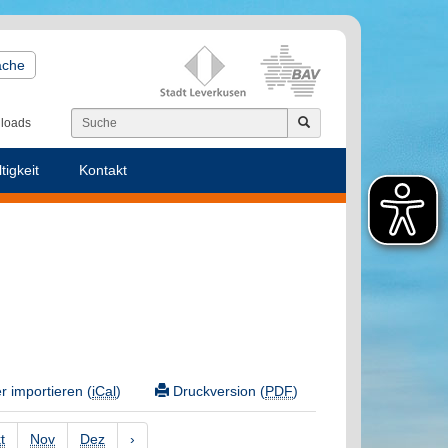
ache
loads
tigkeit
Kontakt
 importieren (
iCal
)
Druckversion (
PDF
)
t
Nov
Dez
›