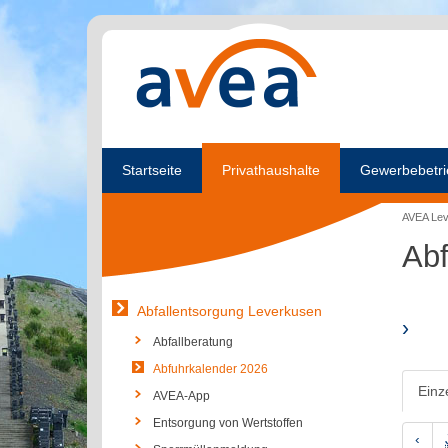
Startseite
Privathaushalte
Gewerbebetri
AVEA Le
Abf
Abfallentsorgung Leverkusen
›
Abfallberatung
Abfuhrkalender 2026
Einz
AVEA-App
Entsorgung von Wertstoffen
‹