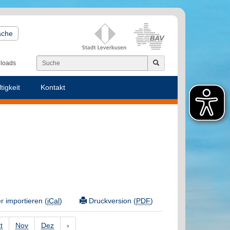
ache
loads
tigkeit
Kontakt
 importieren (
iCal
)
Druckversion (
PDF
)
t
Nov
Dez
›