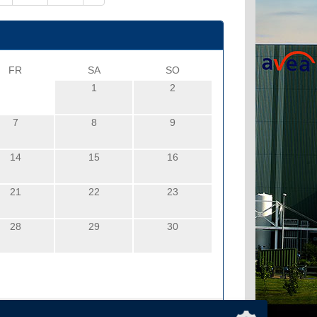
FR
SA
SO
1
2
7
8
9
14
15
16
21
22
23
28
29
30