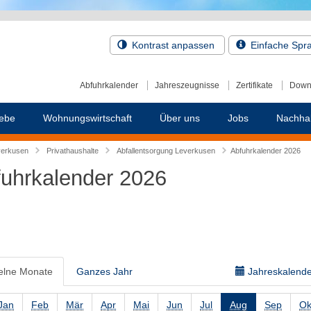
Kontrast anpassen
Einfache Spr
Abfuhrkalender
Jahreszeugnisse
Zertifikate
Down
ebe
Wohnungswirtschaft
Über uns
Jobs
Nachhal
verkusen
Privathaushalte
Abfallentsorgung Leverkusen
Abfuhrkalender 2026
uhrkalender 2026
elne Monate
Ganzes Jahr
Jahreskalender
Jan
Feb
Mär
Apr
Mai
Jun
Jul
Aug
Sep
Ok