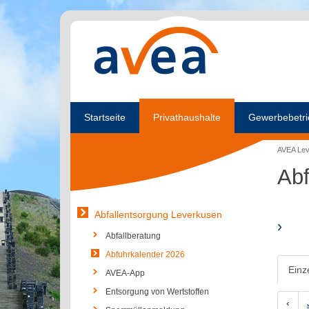
Startseite
Privathaushalte
Gewerbebetri
AVEA Le
Abf
Abfallentsorgung Leverkusen
›
Abfallberatung
Abfuhrkalender 2026
Einz
AVEA-App
Entsorgung von Wertstoffen
‹