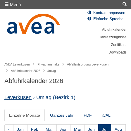
Menü
Kontrast anpassen
Einfache Sprache
Abfuhrkalender
Jahreszeugnisse
Zertifikate
Downloads
AVEA Leverkusen
Privathaushalte
Abfallentsorgung Leverkusen
Abfuhrkalender 2026
Umlag
Abfuhrkalender 2026
Leverkusen
› Umlag
(Bezirk 1)
Einzelne Monate
Ganzes Jahr
PDF
iCAL
‹
Jan
Feb
Mär
Apr
Mai
Jun
Jul
Aug