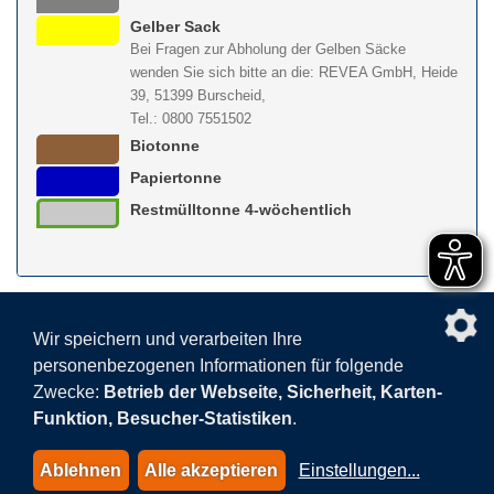
Gelber Sack
Bei Fragen zur Abholung der Gelben Säcke
wenden Sie sich bitte an die: REVEA GmbH, Heide
39, 51399 Burscheid,
Tel.: 0800 7551502
Biotonne
Papiertonne
Restmülltonne 4-wöchentlich
nach obe
Wir speichern und verarbeiten Ihre
personenbezogenen Informationen für folgende
Facebook
AGB
BEHG
Kontakt
Datenschutz
Zwecke:
Betrieb der Webseite, Sicherheit, Karten-
Barrierefreiheitserklärung
Sitemap
Impressum
Funktion, Besucher-Statistiken
.
Datenschutzeinstellungen
Ablehnen
Alle akzeptieren
Einstellungen
...
© 2015-2026 AVEA GmbH & Co. KG