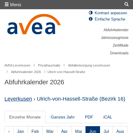
Menü
Kontrast anpassen
Einfache Sprache
Abfuhrkalender
Jahreszeugnisse
Zertifikate
Downloads
AVEA Leverkusen
Privathaushalte
Abfallentsorgung Leverkusen
Abfuhrkalender 2026
Ulrich-von-Hassell-Straße
Abfuhrkalender 2026
Leverkusen
› Ulrich-von-Hassell-Straße
(Bezirk 16)
Einzelne Monate
Ganzes Jahr
PDF
iCAL
‹
Jan
Feb
Mär
Apr
Mai
Jun
Jul
Aug