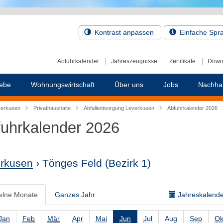
Kontrast anpassen
Einfache Spr
Abfuhrkalender
Jahreszeugnisse
Zertifikate
Down
ebe
Wohnungswirtschaft
Über uns
Jobs
Nachhal
verkusen
Privathaushalte
Abfallentsorgung Leverkusen
Abfuhrkalender 2026
uhrkalender 2026
rkusen
› Tönges Feld
(Bezirk 1)
elne Monate
Ganzes Jahr
Jahreskalender
Jan
Feb
Mär
Apr
Mai
Jun
Jul
Aug
Sep
Ok