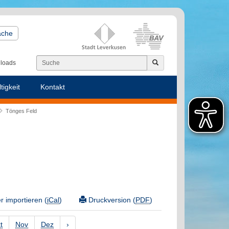
ache
loads
tigkeit
Kontakt
Tönges Feld
 importieren (
iCal
)
Druckversion (
PDF
)
t
Nov
Dez
›