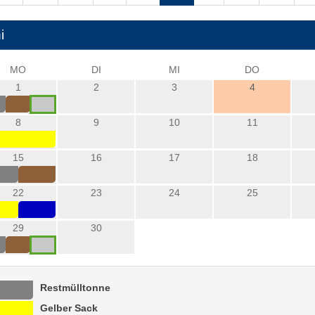
i
MO
DI
MI
DO
1
2
3
4
8
9
10
11
15
16
17
18
22
23
24
25
29
30
Restmülltonne
Gelber Sack