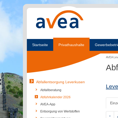
Startseite
Privathaushalte
Gewerbebetri
AVEA Le
Abf
Abfallentsorgung Leverkusen
Leve
Abfallberatung
Abfuhrkalender 2026
Einz
AVEA-App
Entsorgung von Wertstoffen
‹