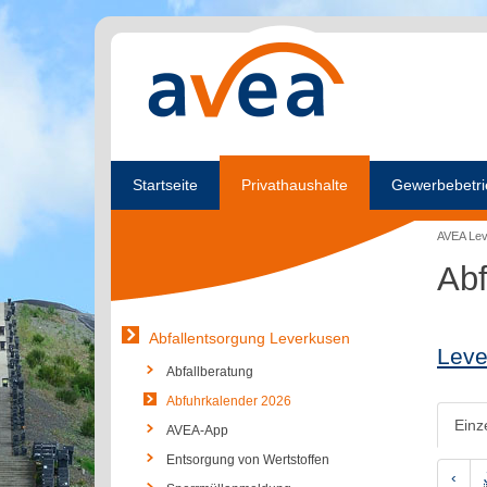
Startseite
Privathaushalte
Gewerbebetri
AVEA Le
Abf
Abfallentsorgung Leverkusen
Leve
Abfallberatung
Abfuhrkalender 2026
Einz
AVEA-App
Entsorgung von Wertstoffen
‹