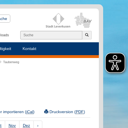
ache
loads
tigkeit
Kontakt
Taubenweg
 importieren (
iCal
)
Druckversion (
PDF
)
t
Nov
Dez
›