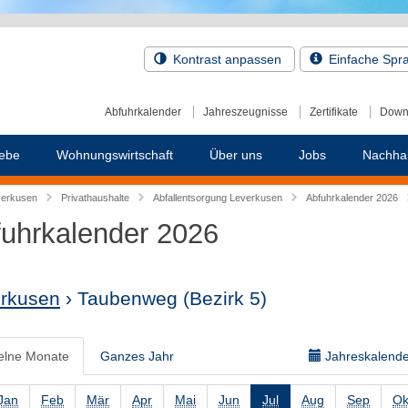
Kontrast anpassen
Einfache Spr
Abfuhrkalender
Jahreszeugnisse
Zertifikate
Down
ebe
Wohnungswirtschaft
Über uns
Jobs
Nachhal
verkusen
Privathaushalte
Abfallentsorgung Leverkusen
Abfuhrkalender 2026
uhrkalender 2026
rkusen
› Taubenweg
(Bezirk 5)
elne Monate
Ganzes Jahr
Jahreskalender
Jan
Feb
Mär
Apr
Mai
Jun
Jul
Aug
Sep
Ok