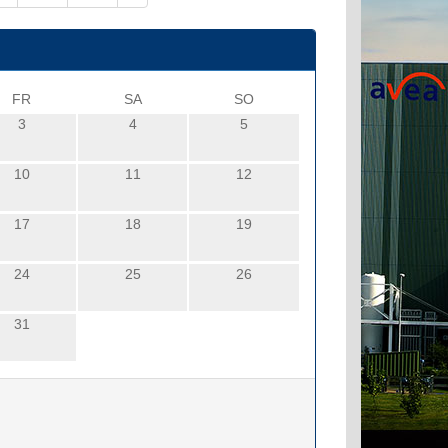
FR
SA
SO
3
4
5
10
11
12
17
18
19
24
25
26
31