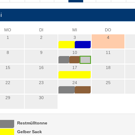
i
MO
DI
MI
DO
1
2
3
4
8
9
10
11
15
16
17
18
22
23
24
25
29
30
Restmülltonne
Gelber Sack