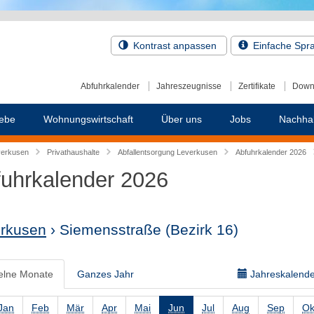
Kontrast anpassen
Einfache Spr
Abfuhrkalender
Jahreszeugnisse
Zertifikate
Down
ebe
Wohnungswirtschaft
Über uns
Jobs
Nachhal
verkusen
Privathaushalte
Abfallentsorgung Leverkusen
Abfuhrkalender 2026
uhrkalender 2026
rkusen
› Siemensstraße
(Bezirk 16)
elne Monate
Ganzes Jahr
Jahreskalender
Jan
Feb
Mär
Apr
Mai
Jun
Jul
Aug
Sep
Ok