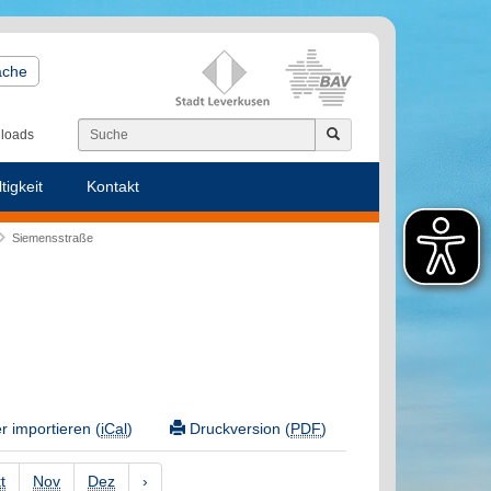
ache
loads
tigkeit
Kontakt
Siemensstraße
 importieren (
iCal
)
Druckversion (
PDF
)
t
Nov
Dez
›