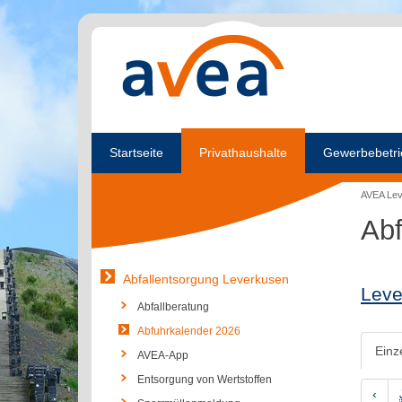
Startseite
Privathaushalte
Gewerbebetri
AVEA Le
Abf
Abfallentsorgung Leverkusen
Leve
Abfallberatung
Abfuhrkalender 2026
Einz
AVEA-App
Entsorgung von Wertstoffen
‹