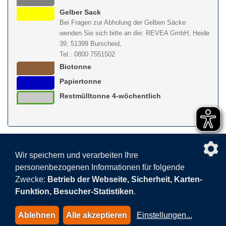
Gelber Sack
Bei Fragen zur Abholung der Gelben Säcke
wenden Sie sich bitte an die: REVEA GmbH, Heide
39, 51399 Burscheid,
Tel.: 0800 7551502
Biotonne
Papiertonne
Restmülltonne 4-wöchentlich
nach obe
Wir speichern und verarbeiten Ihre
personenbezogenen Informationen für folgende
Facebook
AGB
BEHG
Kontakt
Datenschutz
Zwecke:
Betrieb der Webseite, Sicherheit, Karten-
Barrierefreiheitserklärung
Sitemap
Impressum
Funktion, Besucher-Statistiken
.
Datenschutzeinstellungen
Ablehnen
Alle akzeptieren
Einstellungen
...
© 2015-2026 AVEA GmbH & Co. KG