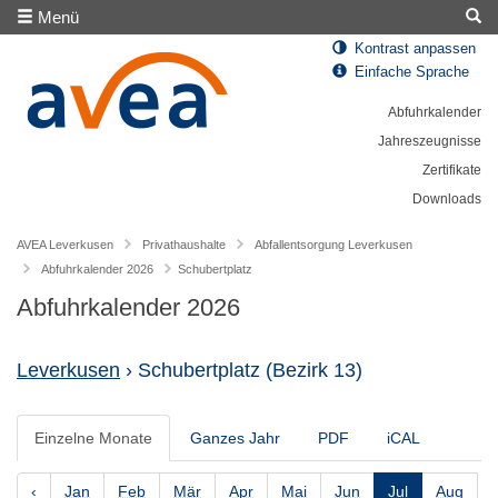
Menü
Kontrast anpassen
Einfache Sprache
Abfuhrkalender
Jahreszeugnisse
Zertifikate
Downloads
AVEA Leverkusen
Privathaushalte
Abfallentsorgung Leverkusen
Abfuhrkalender 2026
Schubertplatz
Abfuhrkalender 2026
Leverkusen
› Schubertplatz
(Bezirk 13)
Einzelne Monate
Ganzes Jahr
PDF
iCAL
‹
Jan
Feb
Mär
Apr
Mai
Jun
Jul
Aug