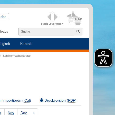
ache
loads
tigkeit
Kontakt
Schleiermacherstraße
 importieren (
iCal
)
Druckversion (
PDF
)
t
Nov
Dez
›