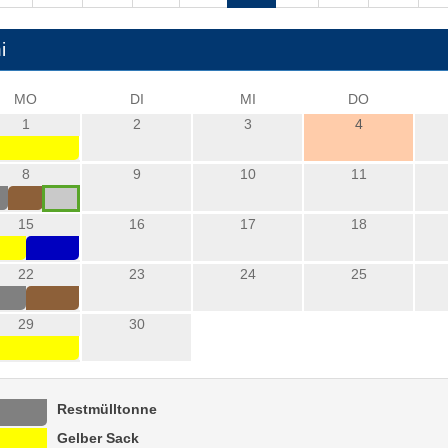
i
MO
DI
MI
DO
1
2
3
4
8
9
10
11
15
16
17
18
22
23
24
25
29
30
Restmülltonne
Gelber Sack