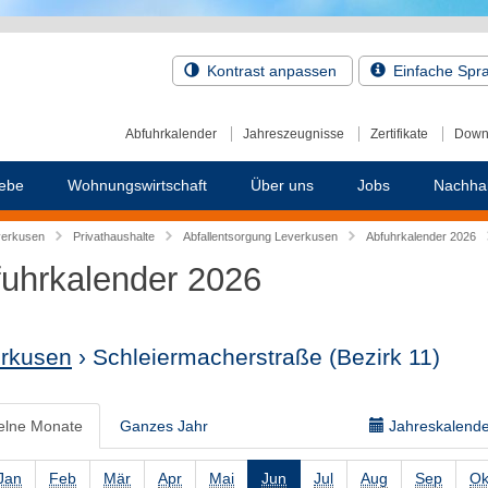
Kontrast anpassen
Einfache Spr
Abfuhrkalender
Jahreszeugnisse
Zertifikate
Down
ebe
Wohnungswirtschaft
Über uns
Jobs
Nachhal
verkusen
Privathaushalte
Abfallentsorgung Leverkusen
Abfuhrkalender 2026
uhrkalender 2026
rkusen
› Schleiermacherstraße
(Bezirk 11)
elne Monate
Ganzes Jahr
Jahreskalender
Jan
Feb
Mär
Apr
Mai
Jun
Jul
Aug
Sep
Ok