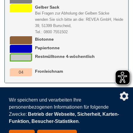
Gelber Sack
Bei Fragen zur Abholung der Gelben Säcke
wenden Sie sich bitte an die: REVEA GmbH, Heide
39, 51399 Burscheid,
Tel.: 0800 7551502
Biotonne
Papiertonne
Restmülltonne 4-wöchentlich
Fronleichnam
04
nach obe
Wir speichern und verarbeiten Ihre
personenbezogenen Informationen für folgende
Facebook
AGB
BEHG
Kontakt
Datenschutz
Zwecke:
Betrieb der Webseite, Sicherheit, Karten-
Barrierefreiheitserklärung
Sitemap
Impressum
Funktion, Besucher-Statistiken
.
Datenschutzeinstellungen