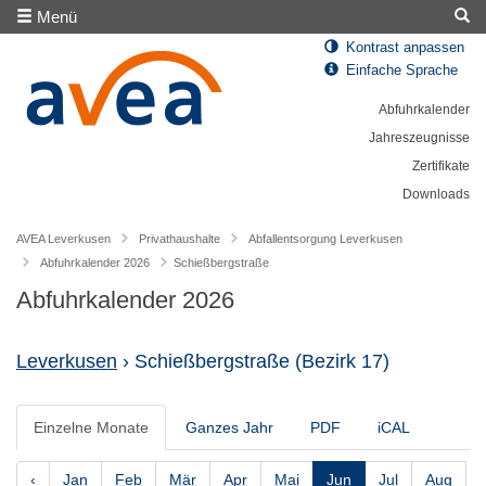
Menü
Kontrast anpassen
Einfache Sprache
Abfuhrkalender
Jahreszeugnisse
Zertifikate
Downloads
AVEA Leverkusen
Privathaushalte
Abfallentsorgung Leverkusen
Abfuhrkalender 2026
Schießbergstraße
Abfuhrkalender 2026
Leverkusen
› Schießbergstraße
(Bezirk 17)
Einzelne Monate
Ganzes Jahr
PDF
iCAL
‹
Jan
Feb
Mär
Apr
Mai
Jun
Jul
Aug