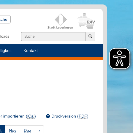
ache
loads
tigkeit
Kontakt
 importieren (
iCal
)
Druckversion (
PDF
)
t
Nov
Dez
›