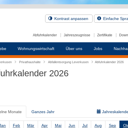
Kontrast anpassen
Einfache Spr
Abfuhrkalender
Jahreszeugnisse
Zertifikate
Down
ebe
Wohnungswirtschaft
Über uns
Jobs
Nachhal
verkusen
Privathaushalte
Abfallentsorgung Leverkusen
Abfuhrkalender 2026
uhrkalender 2026
elne Monate
Ganzes Jahr
Jahreskalender
Jan
Feb
Mär
Apr
Mai
Jun
Jul
Aug
Sep
Ok