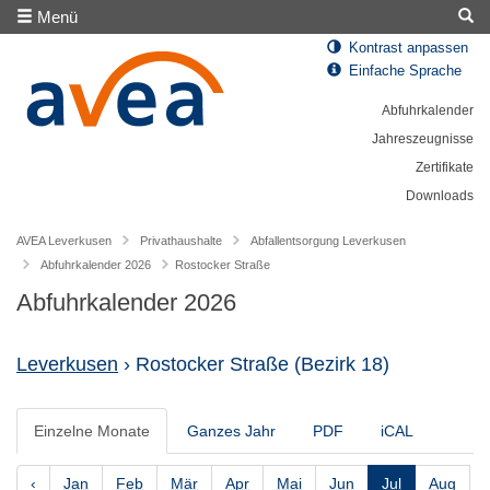
Menü
Kontrast anpassen
Einfache Sprache
Abfuhrkalender
Jahreszeugnisse
Zertifikate
Downloads
AVEA Leverkusen
Privathaushalte
Abfallentsorgung Leverkusen
Abfuhrkalender 2026
Rostocker Straße
Abfuhrkalender 2026
Leverkusen
› Rostocker Straße
(Bezirk 18)
Einzelne Monate
Ganzes Jahr
PDF
iCAL
‹
Jan
Feb
Mär
Apr
Mai
Jun
Jul
Aug