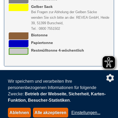
Gelber Sack
Bei Fragen zur Abholung der Gelben Säcke
wenden Sie sich bitte an die: REVEA GmbH, Heide
39, 51399 Burscheid,
Tel.: 0800 7551502
Biotonne
Papiertonne
Restmülltonne 4-wöchentlich
nach obe
Wir speichern und verarbeiten Ihre
personenbezogenen Informationen für folgende
Facebook
AGB
BEHG
Kontakt
Datenschutz
Zwecke:
Betrieb der Webseite, Sicherheit, Karten-
Barrierefreiheitserklärung
Sitemap
Impressum
Funktion, Besucher-Statistiken
.
Datenschutzeinstellungen
Ablehnen
Alle akzeptieren
Einstellungen
...
© 2015-2026 AVEA GmbH & Co. KG