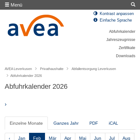
Menü
Kontrast anpassen
Einfache Sprache
Abfuhrkalender
Jahreszeugnisse
Zertifikate
Downloads
AVEA Leverkusen
Privathaushalte
Abfallentsorgung Leverkusen
Abfuhrkalender 2026
Abfuhrkalender 2026
›
Einzelne Monate
Ganzes Jahr
PDF
iCAL
‹
Jan
Feb
Mär
Apr
Mai
Jun
Jul
Aug