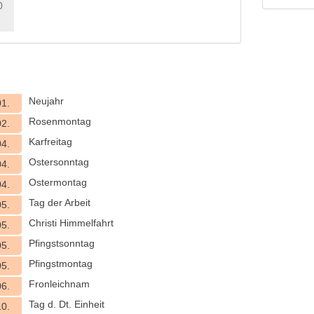
0
Neujahr
01.
Rosenmontag
02.
Karfreitag
04.
Ostersonntag
04.
Ostermontag
04.
Tag der Arbeit
05.
Christi Himmelfahrt
05.
Pfingstsonntag
05.
Pfingstmontag
05.
Fronleichnam
06.
Tag d. Dt. Einheit
10.