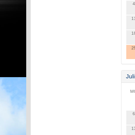
4
1
1
2
Juli
M
6
1