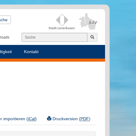
ache
loads
tigkeit
Kontakt
 importieren (
iCal
)
Druckversion (
PDF
)