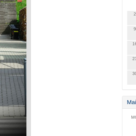
2
9
1
2
3
Ma
M