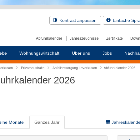
Kontrast anpassen
Einfache Spr
Abfuhrkalender
Jahreszeugnisse
Zertifikate
Down
ebe
Wohnungswirtschaft
Über uns
Jobs
Nachhal
verkusen
Privathaushalte
Abfallentsorgung Leverkusen
Abfuhrkalender 2026
uhrkalender 2026
elne Monate
Ganzes Jahr
Jahreskalender