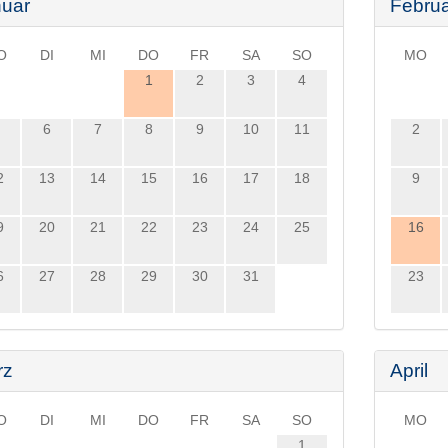
uar
Febru
O
DI
MI
DO
FR
SA
SO
MO
1
2
3
4
6
7
8
9
10
11
2
2
13
14
15
16
17
18
9
9
20
21
22
23
24
25
16
6
27
28
29
30
31
23
rz
April
O
DI
MI
DO
FR
SA
SO
MO
1