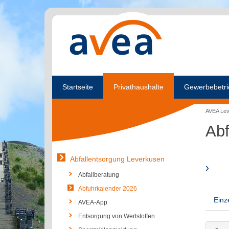
Startseite
Privathaushalte
Gewerbebetri
AVEA Le
Abf
Abfallentsorgung Leverkusen
›
Abfallberatung
Abfuhrkalender 2026
Einz
AVEA-App
Entsorgung von Wertstoffen