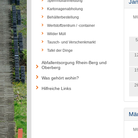
Sperrmüllanmeldung
Jan
Kartonagenabholung
M
Behälterbestellung
Wertstoffzentrum / -container
Wilder Müll
5
Tausch- und Verschenkmarkt
Tafel der Dinge
1
Abfallentsorgung Rhein-Berg und
Oberberg
1
Was gehört wohin?
2
Hilfreiche Links
Mä
M