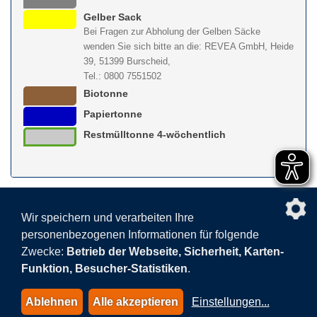
Gelber Sack
Bei Fragen zur Abholung der Gelben Säcke
wenden Sie sich bitte an die: REVEA GmbH, Heide
39, 51399 Burscheid,
Tel.: 0800 7551502
Biotonne
Papiertonne
Restmülltonne 4-wöchentlich
nach obe
Wir speichern und verarbeiten Ihre
personenbezogenen Informationen für folgende
Facebook
AGB
BEHG
Kontakt
Datenschutz
Zwecke:
Betrieb der Webseite, Sicherheit, Karten-
Barrierefreiheitserklärung
Sitemap
Impressum
Funktion, Besucher-Statistiken
.
Datenschutzeinstellungen
Ablehnen
Alle akzeptieren
Einstellungen
...
© 2015-2026 AVEA GmbH & Co. KG