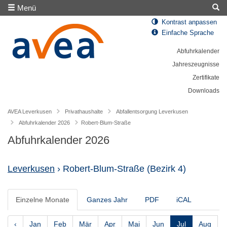
Menü
Kontrast anpassen
Einfache Sprache
Abfuhrkalender
Jahreszeugnisse
Zertifikate
Downloads
AVEA Leverkusen
Privathaushalte
Abfallentsorgung Leverkusen
Abfuhrkalender 2026
Robert-Blum-Straße
Abfuhrkalender 2026
Leverkusen
› Robert-Blum-Straße
(Bezirk 4)
Einzelne Monate
Ganzes Jahr
PDF
iCAL
‹
Jan
Feb
Mär
Apr
Mai
Jun
Jul
Aug