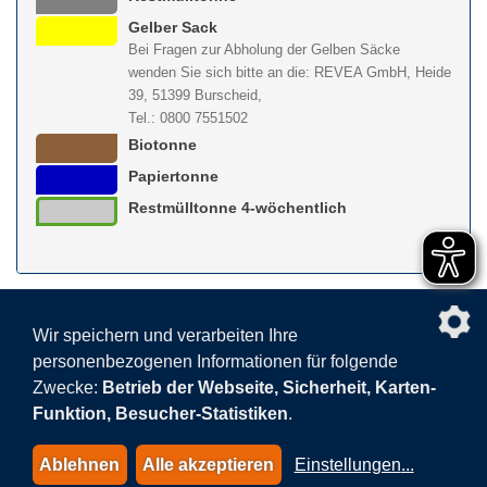
Gelber Sack
Bei Fragen zur Abholung der Gelben Säcke
wenden Sie sich bitte an die: REVEA GmbH, Heide
39, 51399 Burscheid,
Tel.: 0800 7551502
Biotonne
Papiertonne
Restmülltonne 4-wöchentlich
nach obe
Wir speichern und verarbeiten Ihre
personenbezogenen Informationen für folgende
Facebook
AGB
BEHG
Kontakt
Datenschutz
Zwecke:
Betrieb der Webseite, Sicherheit, Karten-
Barrierefreiheitserklärung
Sitemap
Impressum
Funktion, Besucher-Statistiken
.
Datenschutzeinstellungen
Ablehnen
Alle akzeptieren
Einstellungen
...
© 2015-2026 AVEA GmbH & Co. KG