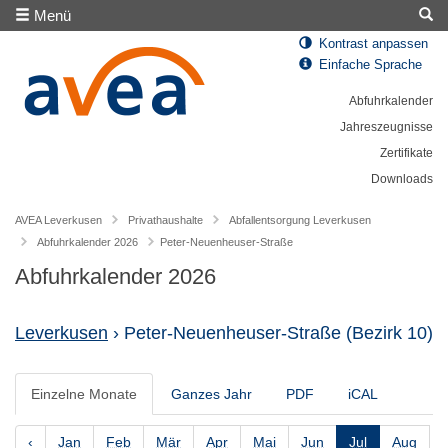
Menü
Kontrast anpassen
Einfache Sprache
Abfuhrkalender
Jahreszeugnisse
Zertifikate
Downloads
AVEA Leverkusen
Privathaushalte
Abfallentsorgung Leverkusen
Abfuhrkalender 2026
Peter-Neuenheuser-Straße
Abfuhrkalender 2026
Leverkusen
› Peter-Neuenheuser-Straße
(Bezirk 10)
Einzelne Monate
Ganzes Jahr
PDF
iCAL
‹
Jan
Feb
Mär
Apr
Mai
Jun
Jul
Aug