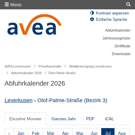
Menü
Kontrast anpassen
Einfache Sprache
Abfuhrkalender
Jahreszeugnisse
Zertifikate
Downloads
AVEA Leverkusen
Privathaushalte
Abfallentsorgung Leverkusen
Abfuhrkalender 2026
Olof-Palme-Straße
Abfuhrkalender 2026
Leverkusen
› Olof-Palme-Straße
(Bezirk 3)
Einzelne Monate
Ganzes Jahr
PDF
iCAL
‹
Jan
Feb
Mär
Apr
Mai
Jun
Jul
Aug