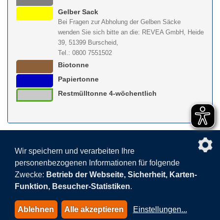
Gelber Sack
Bei Fragen zur Abholung der Gelben Säcke
wenden Sie sich bitte an die: REVEA GmbH, Heide
39, 51399 Burscheid,
Tel.: 0800 7551502
Biotonne
Papiertonne
Restmülltonne 4-wöchentlich
nach obe
Wir speichern und verarbeiten Ihre
personenbezogenen Informationen für folgende
Facebook
AGB
BEHG
Kontakt
Datenschutz
Zwecke:
Betrieb der Webseite, Sicherheit, Karten-
Barrierefreiheitserklärung
Sitemap
Impressum
Funktion, Besucher-Statistiken
.
Datenschutzeinstellungen
Ablehnen
Alle akzeptieren
Einstellungen
...
© 2015-2026 AVEA GmbH & Co. KG