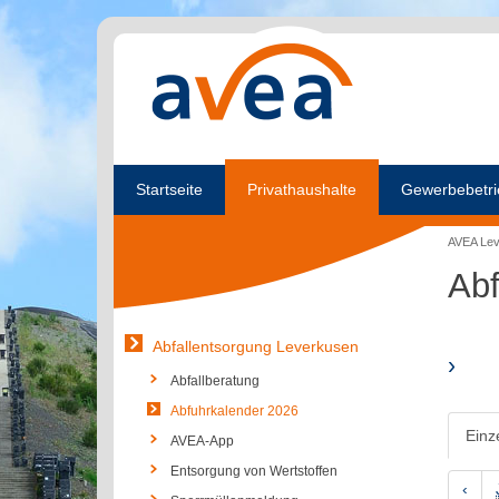
Startseite
Privathaushalte
Gewerbebetri
AVEA Le
Abf
Abfallentsorgung Leverkusen
›
Abfallberatung
Abfuhrkalender 2026
Einz
AVEA-App
Entsorgung von Wertstoffen
‹