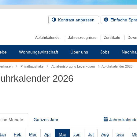
Kontrast anpassen
Einfache Spr
Abfuhrkalender
Jahreszeugnisse
Zertifikate
Down
ebe
Wohnungswirtschaft
Über uns
Jobs
Nachhal
verkusen
Privathaushalte
Abfallentsorgung Leverkusen
Abfuhrkalender 2026
uhrkalender 2026
elne Monate
Ganzes Jahr
Jahreskalender
Jan
Feb
Mär
Apr
Mai
Jun
Jul
Aug
Sep
Ok