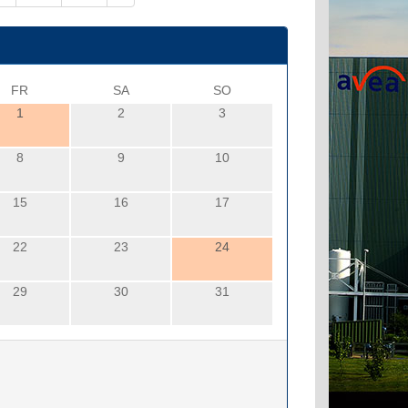
FR
SA
SO
1
2
3
8
9
10
15
16
17
22
23
24
29
30
31