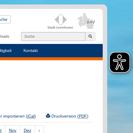
ache
loads
tigkeit
Kontakt
 importieren (
iCal
)
Druckversion (
PDF
)
t
Nov
Dez
›