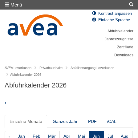
Menü
Kontrast anpassen
Einfache Sprache
Abfuhrkalender
Jahreszeugnisse
Zertifikate
Downloads
AVEA Leverkusen
Privathaushalte
Abfallentsorgung Leverkusen
Abfuhrkalender 2026
Abfuhrkalender 2026
›
Einzelne Monate
Ganzes Jahr
PDF
iCAL
‹
Jan
Feb
Mär
Apr
Mai
Jun
Jul
Aug