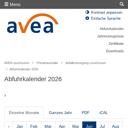
Menü
Kontrast anpassen
Einfache Sprache
Abfuhrkalender
Jahreszeugnisse
Zertifikate
Downloads
AVEA Leverkusen
Privathaushalte
Abfallentsorgung Leverkusen
Abfuhrkalender 2026
Abfuhrkalender 2026
›
Einzelne Monate
Ganzes Jahr
PDF
iCAL
‹
Jan
Feb
Mär
Apr
Mai
Jun
Jul
Aug