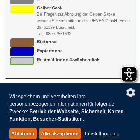
Gelber Sack
Bei Fragen zur Abholung der Gelben Säcke
wenden Sie sich bitte an die: REVEA GmbH, Heide
39, 51399 Burscheid,
Tel.: 0800 7551502
Biotonne
Papiertonne
Restmülltonne 4-wöchentlich
nach obe
Wir speichern und verarbeiten Ihre
personenbezogenen Informationen für folgende
Facebook
AGB
BEHG
Kontakt
Datenschutz
Zwecke:
Betrieb der Webseite, Sicherheit, Karten-
Barrierefreiheitserklärung
Sitemap
Impressum
Funktion, Besucher-Statistiken
.
Datenschutzeinstellungen
Ablehnen
Alle akzeptieren
Einstellungen
...
© 2015-2026 AVEA GmbH & Co. KG