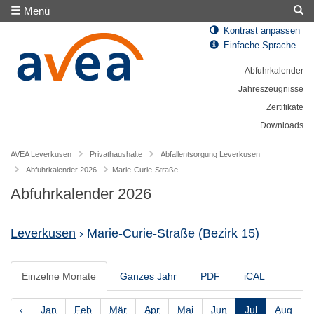
Menü
Kontrast anpassen
Einfache Sprache
Abfuhrkalender
Jahreszeugnisse
Zertifikate
Downloads
AVEA Leverkusen
Privathaushalte
Abfallentsorgung Leverkusen
Abfuhrkalender 2026
Marie-Curie-Straße
Abfuhrkalender 2026
Leverkusen
› Marie-Curie-Straße
(Bezirk 15)
Einzelne Monate
Ganzes Jahr
PDF
iCAL
‹
Jan
Feb
Mär
Apr
Mai
Jun
Jul
Aug