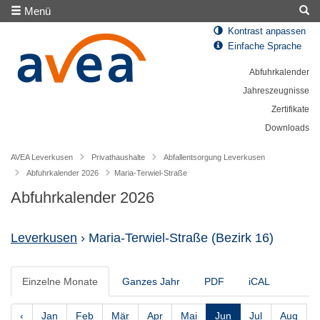
Menü
Kontrast anpassen
Einfache Sprache
Abfuhrkalender
Jahreszeugnisse
Zertifikate
Downloads
AVEA Leverkusen
Privathaushalte
Abfallentsorgung Leverkusen
Abfuhrkalender 2026
Maria-Terwiel-Straße
Abfuhrkalender 2026
Leverkusen
› Maria-Terwiel-Straße
(Bezirk 16)
Einzelne Monate
Ganzes Jahr
PDF
iCAL
‹
Jan
Feb
Mär
Apr
Mai
Jun
Jul
Aug