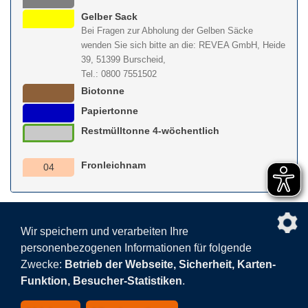
Gelber Sack
Bei Fragen zur Abholung der Gelben Säcke
wenden Sie sich bitte an die: REVEA GmbH, Heide
39, 51399 Burscheid,
Tel.: 0800 7551502
Biotonne
Papiertonne
Restmülltonne 4-wöchentlich
Fronleichnam
04
nach obe
Wir speichern und verarbeiten Ihre
personenbezogenen Informationen für folgende
Facebook
AGB
BEHG
Kontakt
Datenschutz
Zwecke:
Betrieb der Webseite, Sicherheit, Karten-
Barrierefreiheitserklärung
Sitemap
Impressum
Funktion, Besucher-Statistiken
.
Datenschutzeinstellungen