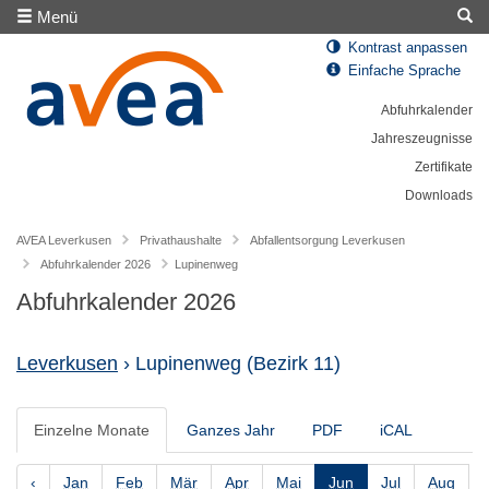
Menü
Kontrast anpassen
Einfache Sprache
Abfuhrkalender
Jahreszeugnisse
Zertifikate
Downloads
AVEA Leverkusen
Privathaushalte
Abfallentsorgung Leverkusen
Abfuhrkalender 2026
Lupinenweg
Abfuhrkalender 2026
Leverkusen
› Lupinenweg
(Bezirk 11)
Einzelne Monate
Ganzes Jahr
PDF
iCAL
‹
Jan
Feb
Mär
Apr
Mai
Jun
Jul
Aug