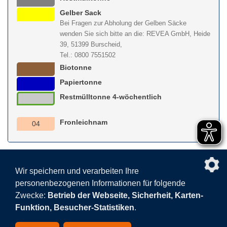
Gelber Sack
Bei Fragen zur Abholung der Gelben Säcke
wenden Sie sich bitte an die: REVEA GmbH, Heide
39, 51399 Burscheid,
Tel.: 0800 7551502
Biotonne
Papiertonne
Restmülltonne 4-wöchentlich
Fronleichnam
04
nach obe
Wir speichern und verarbeiten Ihre
personenbezogenen Informationen für folgende
Facebook
AGB
BEHG
Kontakt
Datenschutz
Zwecke:
Betrieb der Webseite, Sicherheit, Karten-
Barrierefreiheitserklärung
Sitemap
Impressum
Funktion, Besucher-Statistiken
.
Datenschutzeinstellungen