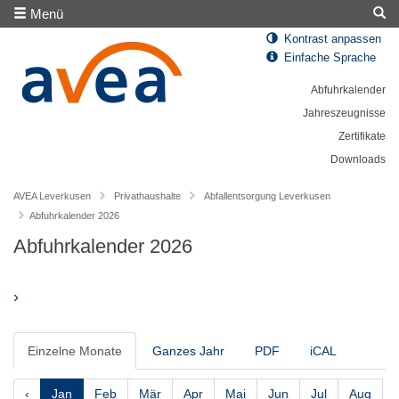
Menü
Kontrast anpassen
Einfache Sprache
Abfuhrkalender
Jahreszeugnisse
Zertifikate
Downloads
AVEA Leverkusen
Privathaushalte
Abfallentsorgung Leverkusen
Abfuhrkalender 2026
Abfuhrkalender 2026
›
Einzelne Monate
Ganzes Jahr
PDF
iCAL
‹
Jan
Feb
Mär
Apr
Mai
Jun
Jul
Aug