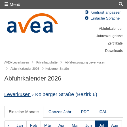
Menü
Kontrast anpassen
Einfache Sprache
Abfuhrkalender
Jahreszeugnisse
Zertifikate
Downloads
AVEA Leverkusen
Privathaushalte
Abfallentsorgung Leverkusen
Abfuhrkalender 2026
Kolberger Straße
Abfuhrkalender 2026
Leverkusen
› Kolberger Straße
(Bezirk 6)
Einzelne Monate
Ganzes Jahr
PDF
iCAL
‹
Jan
Feb
Mär
Apr
Mai
Jun
Jul
Aug