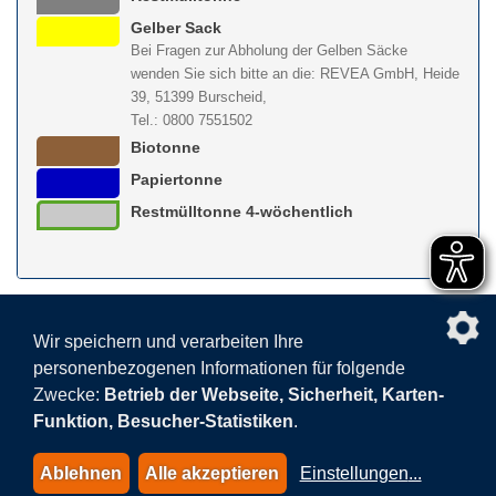
Gelber Sack
Bei Fragen zur Abholung der Gelben Säcke
wenden Sie sich bitte an die: REVEA GmbH, Heide
39, 51399 Burscheid,
Tel.: 0800 7551502
Biotonne
Papiertonne
Restmülltonne 4-wöchentlich
nach obe
Wir speichern und verarbeiten Ihre
personenbezogenen Informationen für folgende
Facebook
AGB
BEHG
Kontakt
Datenschutz
Zwecke:
Betrieb der Webseite, Sicherheit, Karten-
Barrierefreiheitserklärung
Sitemap
Impressum
Funktion, Besucher-Statistiken
.
Datenschutzeinstellungen
Ablehnen
Alle akzeptieren
Einstellungen
...
© 2015-2026 AVEA GmbH & Co. KG