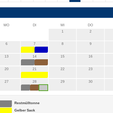
MO
DI
MI
DO
1
2
6
7
8
9
13
14
15
16
20
21
22
23
27
28
29
30
Restmülltonne
Gelber Sack