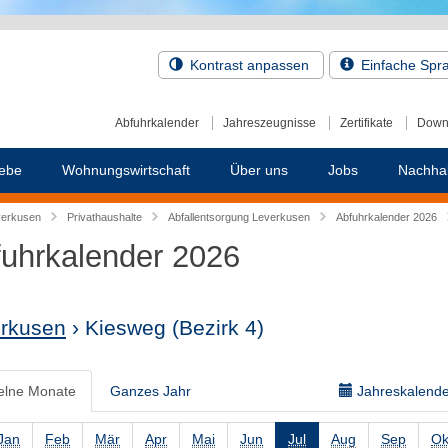
Kontrast anpassen
Einfache Spr
Abfuhrkalender
Jahreszeugnisse
Zertifikate
Down
ebe
Wohnungswirtschaft
Über uns
Jobs
Nachhal
verkusen
Privathaushalte
Abfallentsorgung Leverkusen
Abfuhrkalender 2026
uhrkalender 2026
rkusen
› Kiesweg
(Bezirk 4)
elne Monate
Ganzes Jahr
Jahreskalender
Jan
Feb
Mär
Apr
Mai
Jun
Jul
Aug
Sep
Ok