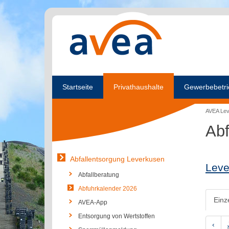
Startseite
Privathaushalte
Gewerbebetri
AVEA Le
Abf
Abfallentsorgung Leverkusen
Leve
Abfallberatung
Abfuhrkalender 2026
Einz
AVEA-App
Entsorgung von Wertstoffen
‹