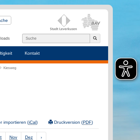
ache
loads
tigkeit
Kontakt
Kiesweg
 importieren (
iCal
)
Druckversion (
PDF
)
t
Nov
Dez
›