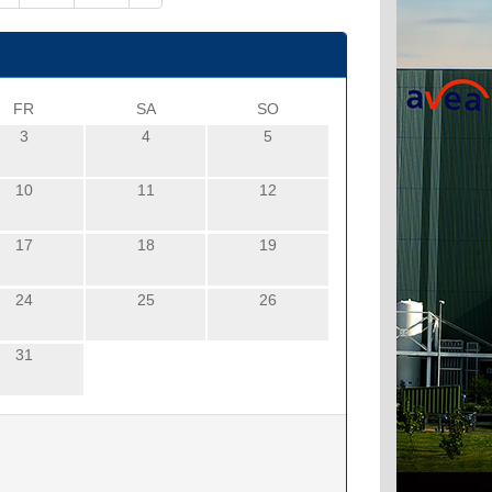
FR
SA
SO
3
4
5
10
11
12
17
18
19
24
25
26
31