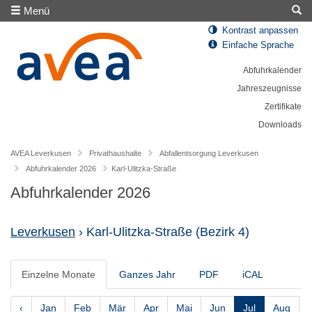
Menü
Kontrast anpassen
Einfache Sprache
Abfuhrkalender
Jahreszeugnisse
Zertifikate
Downloads
AVEA Leverkusen
Privathaushalte
Abfallentsorgung Leverkusen
Abfuhrkalender 2026
Karl-Ulitzka-Straße
Abfuhrkalender 2026
Leverkusen
› Karl-Ulitzka-Straße
(Bezirk 4)
Einzelne Monate
Ganzes Jahr
PDF
iCAL
‹
Jan
Feb
Mär
Apr
Mai
Jun
Jul
Aug