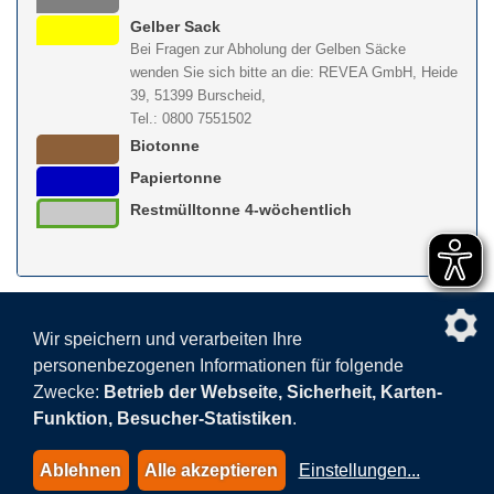
Gelber Sack
Bei Fragen zur Abholung der Gelben Säcke
wenden Sie sich bitte an die: REVEA GmbH, Heide
39, 51399 Burscheid,
Tel.: 0800 7551502
Biotonne
Papiertonne
Restmülltonne 4-wöchentlich
nach obe
Wir speichern und verarbeiten Ihre
personenbezogenen Informationen für folgende
Facebook
AGB
BEHG
Kontakt
Datenschutz
Zwecke:
Betrieb der Webseite, Sicherheit, Karten-
Barrierefreiheitserklärung
Sitemap
Impressum
Funktion, Besucher-Statistiken
.
Datenschutzeinstellungen
Ablehnen
Alle akzeptieren
Einstellungen
...
© 2015-2026 AVEA GmbH & Co. KG