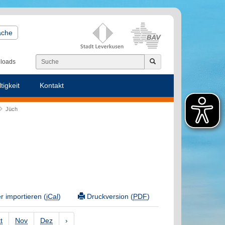
ache
loads
tigkeit
Kontakt
Jüch
 importieren (
iCal
)
Druckversion (
PDF
)
t
Nov
Dez
›