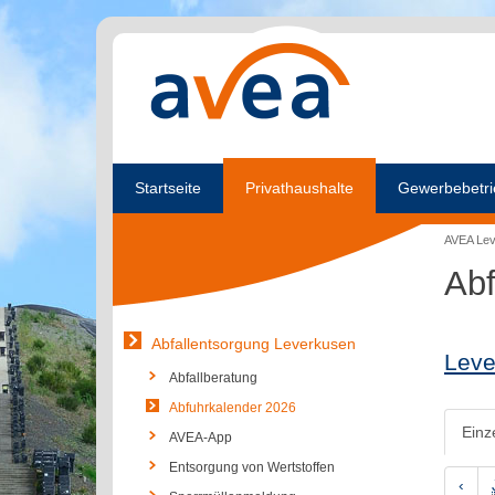
Startseite
Privathaushalte
Gewerbebetri
AVEA Le
Abf
Abfallentsorgung Leverkusen
Leve
Abfallberatung
Abfuhrkalender 2026
Einz
AVEA-App
Entsorgung von Wertstoffen
‹