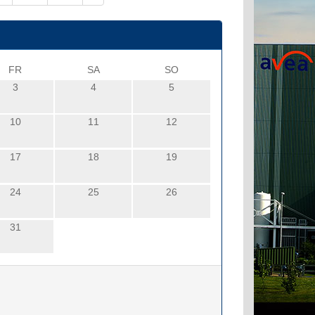
FR
SA
SO
3
4
5
10
11
12
17
18
19
24
25
26
31