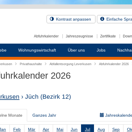
Kontrast anpassen
Einfache Spr
Abfuhrkalender
Jahreszeugnisse
Zertifikate
Down
ebe
Wohnungswirtschaft
Über uns
Jobs
Nachhal
verkusen
Privathaushalte
Abfallentsorgung Leverkusen
Abfuhrkalender 2026
uhrkalender 2026
rkusen
› Jüch
(Bezirk 12)
elne Monate
Ganzes Jahr
Jahreskalender
Jan
Feb
Mär
Apr
Mai
Jun
Jul
Aug
Sep
Ok