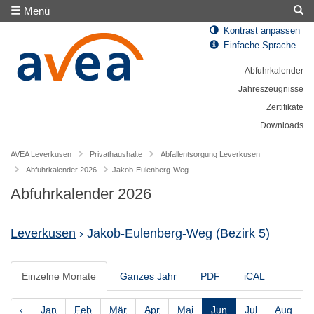
Menü
Kontrast anpassen
Einfache Sprache
Abfuhrkalender
Jahreszeugnisse
Zertifikate
Downloads
AVEA Leverkusen
Privathaushalte
Abfallentsorgung Leverkusen
Abfuhrkalender 2026
Jakob-Eulenberg-Weg
Abfuhrkalender 2026
Leverkusen
› Jakob-Eulenberg-Weg
(Bezirk 5)
Einzelne Monate
Ganzes Jahr
PDF
iCAL
‹
Jan
Feb
Mär
Apr
Mai
Jun
Jul
Aug