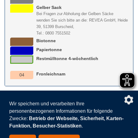
Gelber Sack
Bei Fragen zur Abholung der Gelben Säcke
wenden Sie sich bitte an die: REVEA GmbH, Heide
39, 51399 Burscheid,
Tel.: 0800 7551502
Biotonne
Papiertonne
Restmülltonne 4-wöchentlich
Fronleichnam
04
nach obe
Wir speichern und verarbeiten Ihre
personenbezogenen Informationen für folgende
Facebook
AGB
BEHG
Kontakt
Datenschutz
Zwecke:
Betrieb der Webseite, Sicherheit, Karten-
Barrierefreiheitserklärung
Sitemap
Impressum
Funktion, Besucher-Statistiken
.
Datenschutzeinstellungen