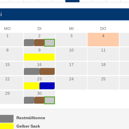
i
MO
DI
MI
DO
1
2
3
4
8
9
10
11
15
16
17
18
22
23
24
25
29
30
Restmülltonne
Gelber Sack