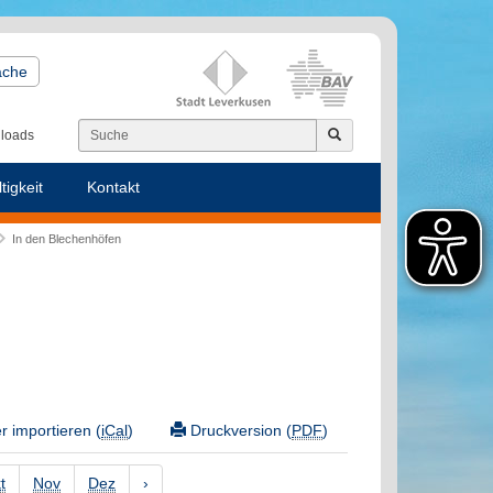
ache
loads
tigkeit
Kontakt
In den Blechenhöfen
 importieren (
iCal
)
Druckversion (
PDF
)
t
Nov
Dez
›