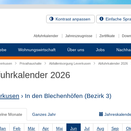
Kontrast anpassen
Einfache Spr
Abfuhrkalender
Jahreszeugnisse
Zertifikate
Down
ebe
Wohnungswirtschaft
Über uns
Jobs
Nachhal
verkusen
Privathaushalte
Abfallentsorgung Leverkusen
Abfuhrkalender 2026
uhrkalender 2026
rkusen
› In den Blechenhöfen
(Bezirk 3)
elne Monate
Ganzes Jahr
Jahreskalender
Jan
Feb
Mär
Apr
Mai
Jun
Jul
Aug
Sep
Ok