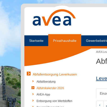
Startseite
Privathaushalte
Gewerbebetri
AVEA Le
Abf
Abfallentsorgung Leverkusen
Leve
Abfallberatung
Abfuhrkalender 2026
Einz
AVEA-App
Entsorgung von Wertstoffen
‹