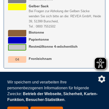
Gelber Sack
Bei Fragen zur Abholung der Gelben Säcke
wenden Sie sich bitte an die: REVEA GmbH, Heide
39, 51399 Burscheid,
Tel.: 0800 7551502
Biotonne
Papiertonne
Restmülltonne 4-wöchentlich
Fronleichnam
04
nach obe
Wir speichern und verarbeiten Ihre
personenbezogenen Informationen für folgende
Facebook
AGB
BEHG
Kontakt
Datenschutz
Zwecke:
Betrieb der Webseite, Sicherheit, Karten-
Barrierefreiheitserklärung
Sitemap
Impressum
Funktion, Besucher-Statistiken
.
Datenschutzeinstellungen