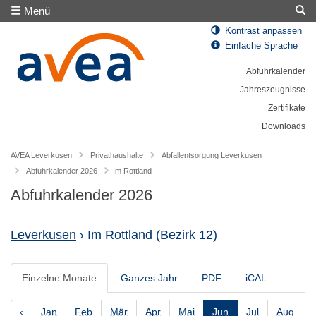
Menü
Kontrast anpassen
Einfache Sprache
Abfuhrkalender
Jahreszeugnisse
Zertifikate
Downloads
AVEA Leverkusen
Privathaushalte
Abfallentsorgung Leverkusen
Abfuhrkalender 2026
Im Rottland
Abfuhrkalender 2026
Leverkusen
› Im Rottland
(Bezirk 12)
Einzelne Monate
Ganzes Jahr
PDF
iCAL
‹
Jan
Feb
Mär
Apr
Mai
Jun
Jul
Aug