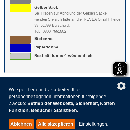
Gelber Sack
Bei Fragen zur Abholung der Gelben Säcke
wenden Sie sich bitte an die: REVEA GmbH, Heide
39, 51399 Burscheid,
Tel.: 0800 7551502
Biotonne
Papiertonne
Restmülltonne 4-wöchentlich
nach obe
Wir speichern und verarbeiten Ihre
personenbezogenen Informationen für folgende
Facebook
AGB
BEHG
Kontakt
Datenschutz
Zwecke:
Betrieb der Webseite, Sicherheit, Karten-
Barrierefreiheitserklärung
Sitemap
Impressum
Funktion, Besucher-Statistiken
.
Datenschutzeinstellungen
Ablehnen
Alle akzeptieren
Einstellungen
...
© 2015-2026 AVEA GmbH & Co. KG