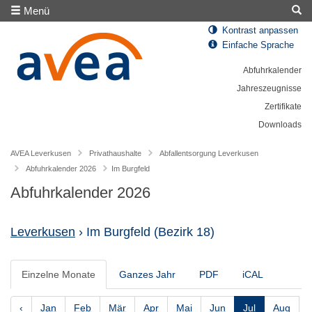
Menü
Kontrast anpassen
Einfache Sprache
Abfuhrkalender
Jahreszeugnisse
Zertifikate
Downloads
AVEA Leverkusen
Privathaushalte
Abfallentsorgung Leverkusen
Abfuhrkalender 2026
Im Burgfeld
Abfuhrkalender 2026
Leverkusen
› Im Burgfeld
(Bezirk 18)
Einzelne Monate
Ganzes Jahr
PDF
iCAL
‹
Jan
Feb
Mär
Apr
Mai
Jun
Jul
Aug