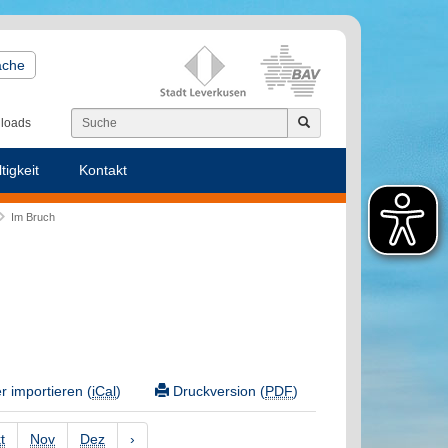
ache
loads
tigkeit
Kontakt
Im Bruch
 importieren (
iCal
)
Druckversion (
PDF
)
t
Nov
Dez
›