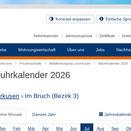
Kontrast anpassen
Einfache Spr
Abfuhrkalender
Jahreszeugnisse
Zertifikate
Down
ebe
Wohnungswirtschaft
Über uns
Jobs
Nachhal
verkusen
Privathaushalte
Abfallentsorgung Leverkusen
Abfuhrkalender 2026
uhrkalender 2026
rkusen
› Im Bruch
(Bezirk 3)
elne Monate
Ganzes Jahr
Jahreskalender
Jan
Feb
Mär
Apr
Mai
Jun
Jul
Aug
Sep
Ok