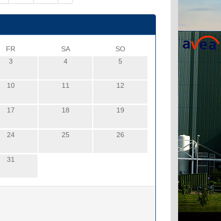
FR
SA
SO
3
4
5
10
11
12
17
18
19
24
25
26
31