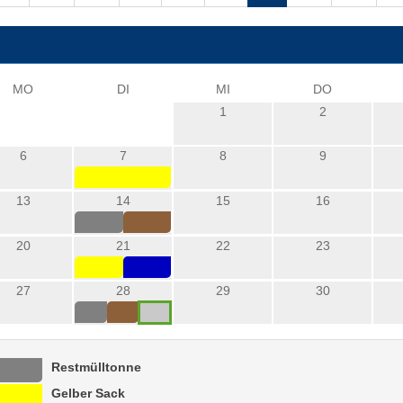
MO
DI
MI
DO
1
2
6
7
8
9
13
14
15
16
20
21
22
23
27
28
29
30
Restmülltonne
Gelber Sack