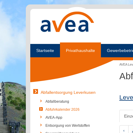
Startseite
Privathaushalte
Gewerbebetri
AVEA Le
Abf
Abfallentsorgung Leverkusen
Leve
Abfallberatung
Abfuhrkalender 2026
Einz
AVEA-App
Entsorgung von Wertstoffen
‹