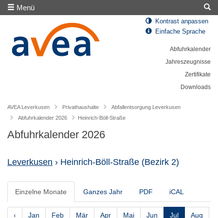
Menü
Kontrast anpassen
Einfache Sprache
Abfuhrkalender
Jahreszeugnisse
Zertifikate
Downloads
AVEA Leverkusen
Privathaushalte
Abfallentsorgung Leverkusen
Abfuhrkalender 2026
Heinrich-Böll-Straße
Abfuhrkalender 2026
Leverkusen
› Heinrich-Böll-Straße
(Bezirk 2)
Einzelne Monate
Ganzes Jahr
PDF
iCAL
‹
Jan
Feb
Mär
Apr
Mai
Jun
Jul
Aug