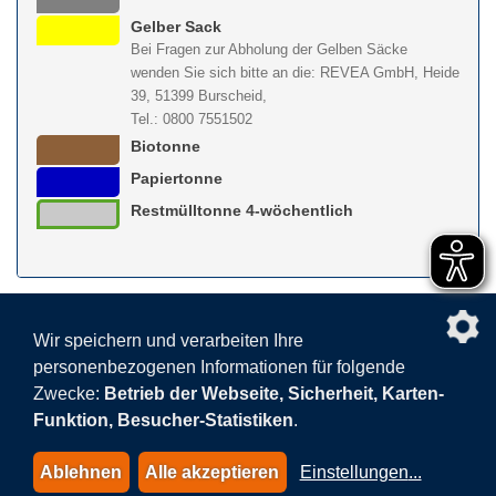
Gelber Sack
Bei Fragen zur Abholung der Gelben Säcke
wenden Sie sich bitte an die: REVEA GmbH, Heide
39, 51399 Burscheid,
Tel.: 0800 7551502
Biotonne
Papiertonne
Restmülltonne 4-wöchentlich
nach obe
Wir speichern und verarbeiten Ihre
personenbezogenen Informationen für folgende
Facebook
AGB
BEHG
Kontakt
Datenschutz
Zwecke:
Betrieb der Webseite, Sicherheit, Karten-
Barrierefreiheitserklärung
Sitemap
Impressum
Funktion, Besucher-Statistiken
.
Datenschutzeinstellungen
Ablehnen
Alle akzeptieren
Einstellungen
...
© 2015-2026 AVEA GmbH & Co. KG