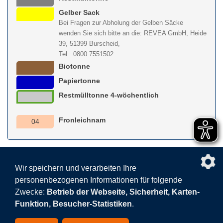
Gelber Sack
Bei Fragen zur Abholung der Gelben Säcke
wenden Sie sich bitte an die: REVEA GmbH, Heide
39, 51399 Burscheid,
Tel.: 0800 7551502
Biotonne
Papiertonne
Restmülltonne 4-wöchentlich
Fronleichnam
04
nach obe
Wir speichern und verarbeiten Ihre
personenbezogenen Informationen für folgende
Facebook
AGB
BEHG
Kontakt
Datenschutz
Zwecke:
Betrieb der Webseite, Sicherheit, Karten-
Barrierefreiheitserklärung
Sitemap
Impressum
Funktion, Besucher-Statistiken
.
Datenschutzeinstellungen