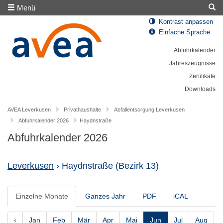
Menü
Kontrast anpassen
Einfache Sprache
Abfuhrkalender
Jahreszeugnisse
Zertifikate
Downloads
AVEA Leverkusen
Privathaushalte
Abfallentsorgung Leverkusen
Abfuhrkalender 2026
Haydnstraße
Abfuhrkalender 2026
Leverkusen
› Haydnstraße
(Bezirk 13)
Einzelne Monate
Ganzes Jahr
PDF
iCAL
‹
Jan
Feb
Mär
Apr
Mai
Jun
Jul
Aug