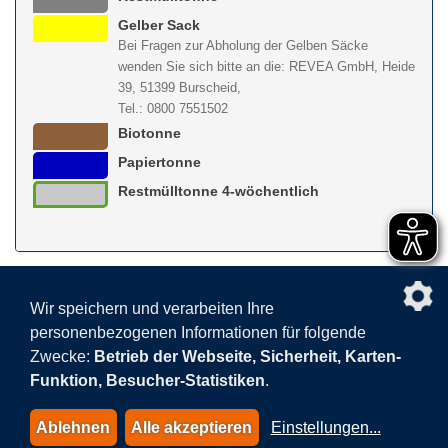
Gelber Sack
Bei Fragen zur Abholung der Gelben Säcke
wenden Sie sich bitte an die: REVEA GmbH, Heide
39, 51399 Burscheid,
Tel.: 0800 7551502
Biotonne
Papiertonne
Restmülltonne 4-wöchentlich
nach obe
Wir speichern und verarbeiten Ihre
personenbezogenen Informationen für folgende
Facebook
AGB
BEHG
Kontakt
Datenschutz
Zwecke:
Betrieb der Webseite, Sicherheit, Karten-
Barrierefreiheitserklärung
Sitemap
Impressum
Funktion, Besucher-Statistiken
.
Datenschutzeinstellungen
Ablehnen
Alle akzeptieren
Einstellungen
...
© 2015-2026 AVEA GmbH & Co. KG