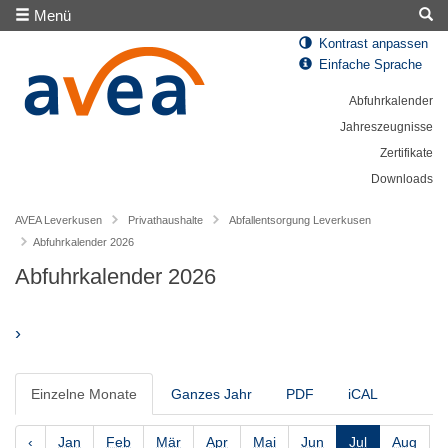
Menü
Kontrast anpassen
Einfache Sprache
Abfuhrkalender
Jahreszeugnisse
Zertifikate
Downloads
AVEA Leverkusen
Privathaushalte
Abfallentsorgung Leverkusen
Abfuhrkalender 2026
Abfuhrkalender 2026
›
Einzelne Monate
Ganzes Jahr
PDF
iCAL
‹
Jan
Feb
Mär
Apr
Mai
Jun
Jul
Aug