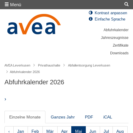
Menü
Kontrast anpassen
Einfache Sprache
Abfuhrkalender
Jahreszeugnisse
Zertifikate
Downloads
AVEA Leverkusen
Privathaushalte
Abfallentsorgung Leverkusen
Abfuhrkalender 2026
Abfuhrkalender 2026
›
Einzelne Monate
Ganzes Jahr
PDF
iCAL
‹
Jan
Feb
Mär
Apr
Mai
Jun
Jul
Aug