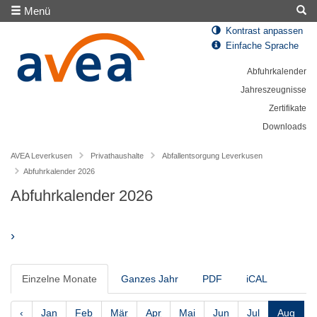
Menü
Kontrast anpassen
Einfache Sprache
Abfuhrkalender
Jahreszeugnisse
Zertifikate
Downloads
AVEA Leverkusen
Privathaushalte
Abfallentsorgung Leverkusen
Abfuhrkalender 2026
Abfuhrkalender 2026
›
Einzelne Monate
Ganzes Jahr
PDF
iCAL
‹
Jan
Feb
Mär
Apr
Mai
Jun
Jul
Aug