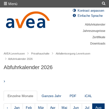
Menü
Kontrast anpassen
Einfache Sprache
Abfuhrkalender
Jahreszeugnisse
Zertifikate
Downloads
AVEA Leverkusen
Privathaushalte
Abfallentsorgung Leverkusen
Abfuhrkalender 2026
Abfuhrkalender 2026
›
Einzelne Monate
Ganzes Jahr
PDF
iCAL
‹
Jan
Feb
Mär
Apr
Mai
Jun
Jul
Aug