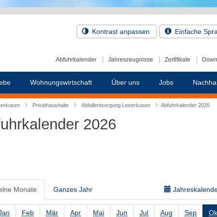
Kontrast anpassen
Einfache Spr
Abfuhrkalender
Jahreszeugnisse
Zertifikate
Down
ebe
Wohnungswirtschaft
Über uns
Jobs
Nachhal
verkusen
Privathaushalte
Abfallentsorgung Leverkusen
Abfuhrkalender 2026
uhrkalender 2026
elne Monate
Ganzes Jahr
Jahreskalender
Jan
Feb
Mär
Apr
Mai
Jun
Jul
Aug
Sep
Ok