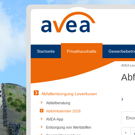
Startseite
Privathaushalte
Gewerbebetri
AVEA Le
Abf
Abfallentsorgung Leverkusen
›
Abfallberatung
Abfuhrkalender 2026
Einz
AVEA-App
Entsorgung von Wertstoffen
‹