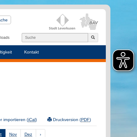
ache
loads
tigkeit
Kontakt
 importieren (
iCal
)
Druckversion (
PDF
)
t
Nov
Dez
›