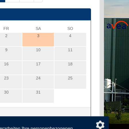
FR
SA
SO
2
3
4
9
10
11
16
17
18
23
24
25
30
31
verarbeiten Ihre personenbezogenen