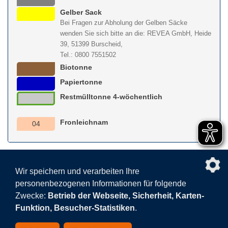
Gelber Sack
Bei Fragen zur Abholung der Gelben Säcke
wenden Sie sich bitte an die: REVEA GmbH, Heide
39, 51399 Burscheid,
Tel.: 0800 7551502
Biotonne
Papiertonne
Restmülltonne 4-wöchentlich
Fronleichnam
04
nach obe
Wir speichern und verarbeiten Ihre
personenbezogenen Informationen für folgende
Facebook
AGB
BEHG
Kontakt
Datenschutz
Zwecke:
Betrieb der Webseite, Sicherheit, Karten-
Barrierefreiheitserklärung
Sitemap
Impressum
Funktion, Besucher-Statistiken
.
Datenschutzeinstellungen