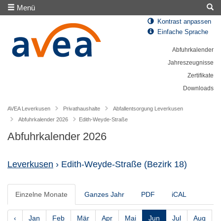
Menü
Kontrast anpassen
Einfache Sprache
Abfuhrkalender
Jahreszeugnisse
Zertifikate
Downloads
AVEA Leverkusen
Privathaushalte
Abfallentsorgung Leverkusen
Abfuhrkalender 2026
Edith-Weyde-Straße
Abfuhrkalender 2026
Leverkusen
› Edith-Weyde-Straße
(Bezirk 18)
Einzelne Monate
Ganzes Jahr
PDF
iCAL
‹
Jan
Feb
Mär
Apr
Mai
Jun
Jul
Aug