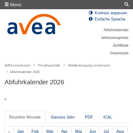
Menü
Kontrast anpassen
Einfache Sprache
Abfuhrkalender
Jahreszeugnisse
Zertifikate
Downloads
AVEA Leverkusen
Privathaushalte
Abfallentsorgung Leverkusen
Abfuhrkalender 2026
Abfuhrkalender 2026
›
Einzelne Monate
Ganzes Jahr
PDF
iCAL
‹
Jan
Feb
Mär
Apr
Mai
Jun
Jul
Aug